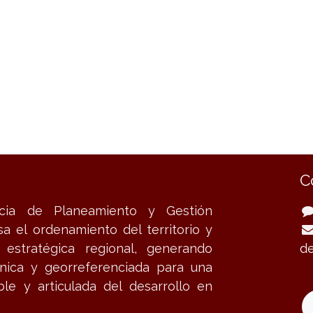
C
cia de Planeamiento y Gestión
lsa el ordenamiento del territorio y
n estratégica regional, generando
de
cnica y georreferenciada para una
ble y articulada del desarrollo en