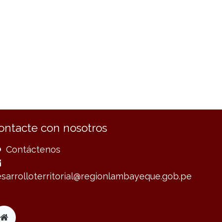
ontacte con nosotros
Contáctenos
sarrolloterritorial@regionlambayeque.gob.pe