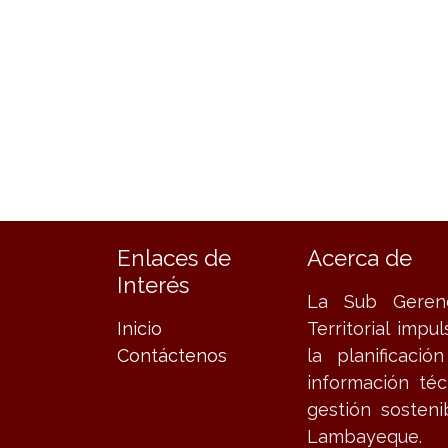
Enlaces de
Acerca de
Interés
La Sub Geren
Inicio
Territorial impu
Contáctenos
la planificació
información té
gestión sosteni
Lambayeque.